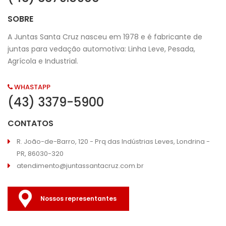
SOBRE
A Juntas Santa Cruz nasceu em 1978 e é fabricante de
juntas para vedação automotiva: Linha Leve, Pesada,
Agrícola e Industrial.
WHASTAPP
(43) 3379-5900
CONTATOS
R. João-de-Barro, 120 - Prq das Indústrias Leves, Londrina -
PR, 86030-320
atendimento@juntassantacruz.com.br
Nossos representantes