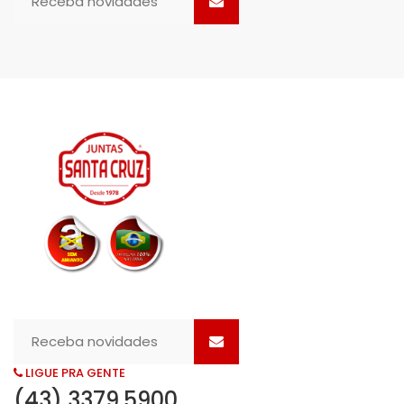
LIGUE PRA GENTE
(43) 3379.5900