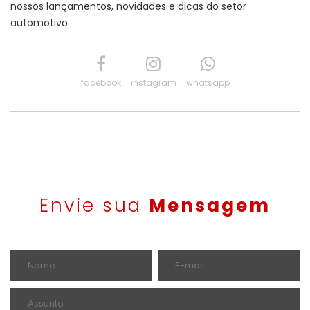
nossos lançamentos, novidades e dicas do setor
automotivo.
facebook
instagram
whatsapp
Entre em contato
Envie sua
Mensagem